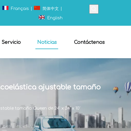
|
Français
|
简体中文
|
English
Servicio
Noticias
Contáctenos
coelástica ajustable tamaño
table tamaño Queen de 24' x 24' x 10'