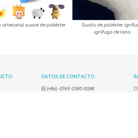
ro artesanal suave de poliéster
Guata de poliéster igníf
ignífuga de lana
DUCTO
DATOS DE CONTACTO
R

(+86) -0769-3380-0088
O
ev

sales@baiyue-cn.com
sonido y
b

Dalingshan Town, Dongguan City,
China
al