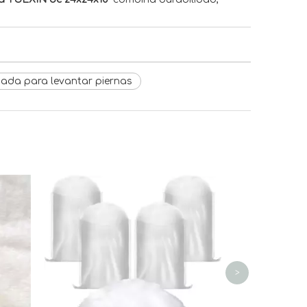
ada para levantar piernas
Filtro de pol
sin polvo p
>