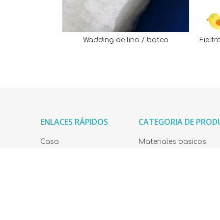
Wadding de lino / bateo
Fielt
ENLACES RÁPIDOS
CATEGORIA DE PRO
Casa
Materiales basicos
Productos
Serie de absorción de 
Sobre nosotros
retardante de llama.
Taller
Serie de material natur
Solicitud
Materiales de filtro