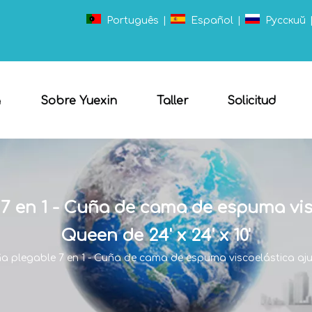
Português
|
Español
|
Pусский
a
Sobre Yuexin
Taller
Solicitud
7 en 1 - Cuña de cama de espuma vis
Queen de 24' x 24' x 10'
 plegable 7 en 1 - Cuña de cama de espuma viscoelástica ajus