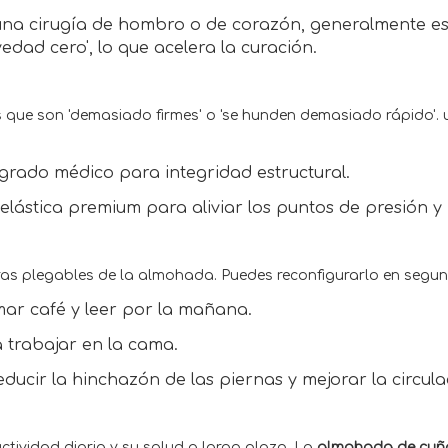
na cirugía de hombro o de corazón, generalmente es
dad cero', lo que acelera la curación.
que son 'demasiado firmes' o 'se hunden demasiado rápido'.
grado médico para integridad estructural.
lástica premium para aliviar los puntos de presión y
sagras plegables de la almohada. Puedes reconfigurarlo en segu
mar café y leer por la mañana.
 trabajar en la cama.
educir la hinchazón de las piernas y mejorar la circul
tividad diaria y su salud a largo plazo. La
almohada de cuñ