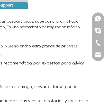
WhatsA
estias posquirúrgicas, sabe que una almohada
rma; Es una herramienta de inspiración médica
Skype: 
Tel: + 
vo. Nuestro
ancho extra grande de 24'
ofrece:
e.
E-mail:
dos recomendada por expertos para aliviar
ido del estómago, elevar el torso puede
 abrir las vías respiratorias y facilitar la