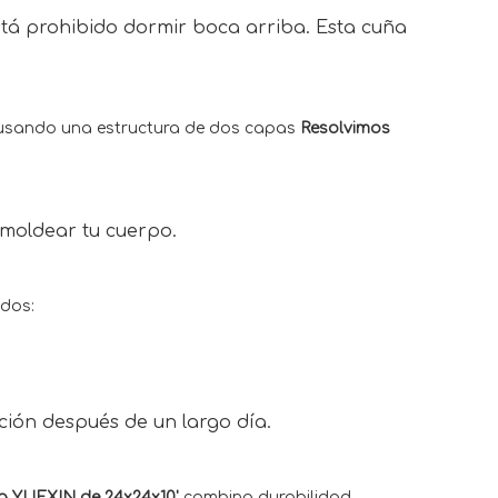
tá prohibido dormir boca arriba. Esta cuña
 usando una estructura de dos capas
Resolvimos
 moldear tu cuerpo.
ndos:
ación después de un largo día.
a YUEXIN de 24x24x10'
combina durabilidad,