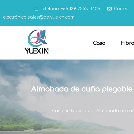

Teléfono: +86 139-2553-3406

Correo
electrónico:
sales@baiyue-cn.com
Casa
Fibr
Almohada de cuña plegable 
Casa
»
Noticias
»
Almohada de cuña