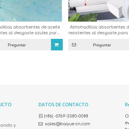
dillas absorbentes de aceite
Almohadillas absorbentes d
entes al desgaste azules para
resistentes al desgaste para
garaje
Preguntar
Preguntar
DUCTO
DATOS DE CONTACTO
R

(+86) -0769-3380-0088
O
ev

sales@baiyue-cn.com
sonido y