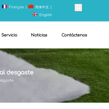
|
Français
|
简体中文
|
English
Servicio
Noticias
Contáctenos
 al desgaste
desgaste