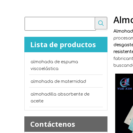
Almo
Almohadi
procesam
Lista de productos
desgast
resistent
fabrican
almohada de espuma
buscando
viscoelástica
almohada de maternidad
almohadilla absorbente de
aceite
Contáctenos