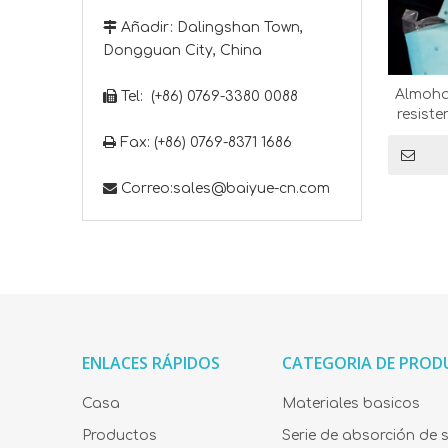

Añadir: Dalingshan Town,
Dongguan City, China
Almoha

Tel: (+86) 0769-3380 0088
resist

Fax: (+86) 0769-8371 1686

Correo:
sales@baiyue-cn.com
ENLACES RÁPIDOS
CATEGORIA DE PRO
Casa
Materiales basicos
Productos
Serie de absorción de 