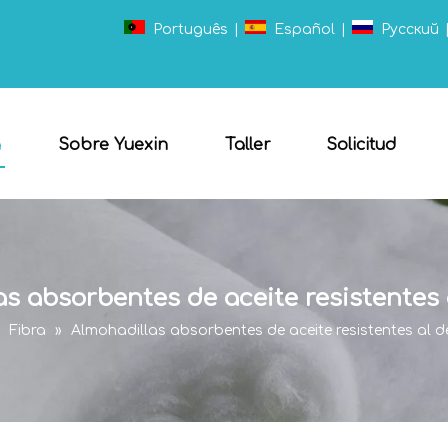
Português
|
Español
|
Pусский
a
Sobre Yuexin
Taller
Solicitud
s absorbentes de aceite resistentes
»
Fibra
»
Almohadillas absorbentes de aceite resistentes al 