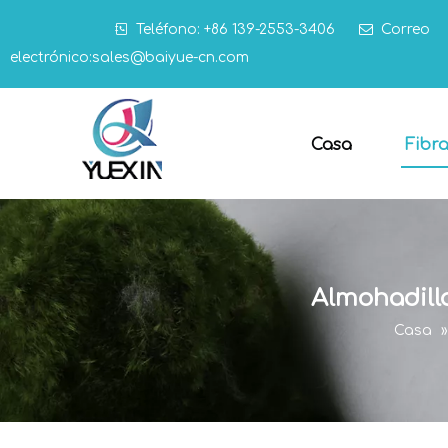

Teléfono: +86 139-2553-3406

Correo
electrónico:
sales@baiyue-cn.com
Casa
Fibr
Almohadilla
Casa