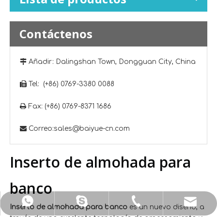
Contáctenos

Añadir: Dalingshan Town, Dongguan City, China

Tel: (+86) 0769-3380 0088

Fax: (+86) 0769-8371 1686

Correo:
sales@baiyue-cn.com
Inserto de almohada para
banco
E-mail: sales@baiyue-cn.com
WhatsApp: +86 13925533406
Skype: + 86-13809266841
Tel: + 86-0769-3380-0088
Inserto de almohada para banco
es un nuevo diseño, a