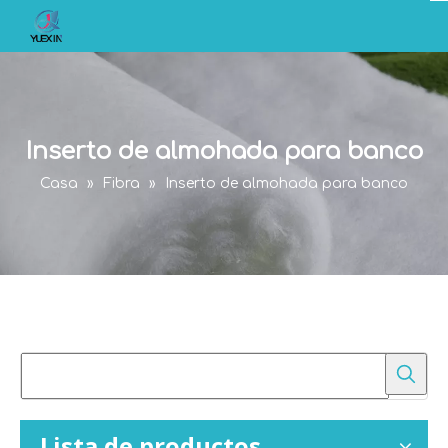
Inserto de almohada para banco
Casa
»
Fibra
»
Inserto de almohada para banco
Lista de productos