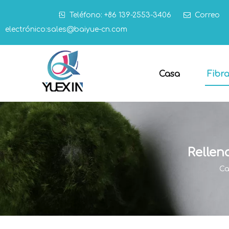

Teléfono: +86 139-2553-3406

Correo
electrónico:
sales@baiyue-cn.com
Casa
Fibr
Rellen
Ca