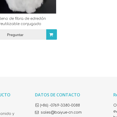
lleno de fibra de edredón
reutilizable conjugado
Preguntar
DUCTO
DATOS DE CONTACTO
R

(+86) -0769-3380-0088
O
ev

sales@baiyue-cn.com
sonido y