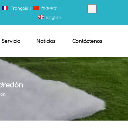
|
Français
|
简体中文
|
English
Servicio
Noticias
Contáctenos
edredón
dón