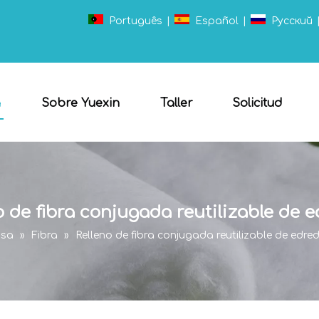
Português
|
Español
|
Pусский
a
Sobre Yuexin
Taller
Solicitud
o de fibra conjugada reutilizable de 
sa
»
Fibra
»
Relleno de fibra conjugada reutilizable de edre