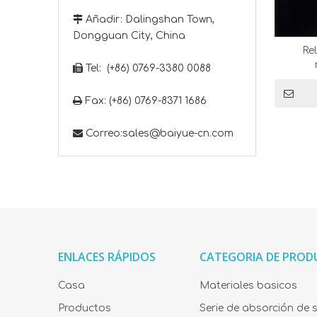

Añadir: Dalingshan Town,
Dongguan City, China
Re

Tel: (+86) 0769-3380 0088

Fax: (+86) 0769-8371 1686

Correo:
sales@baiyue-cn.com
ENLACES RÁPIDOS
CATEGORIA DE PRO
Casa
Materiales basicos
Productos
Serie de absorción de 