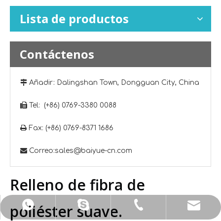
Lista de productos
Contáctenos

Añadir: Dalingshan Town, Dongguan City, China

Tel: (+86) 0769-3380 0088

Fax: (+86) 0769-8371 1686

Correo:
sales@baiyue-cn.com
Relleno de fibra de
poliéster suave.
E-mail: sales@baiyue-cn.com
WhatsApp: +86 13925533406
Skype: + 86-13809266841
Tel: + 86-0769-3380-0088