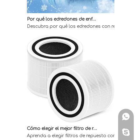
Por qué los edredones de enfriamiento directo de fábrica son la mejor opción para quienes duermen calientes
Descubra por qué los edredones con refrigeración 
WhatsA
Cómo elegir el mejor filtro de repuesto Core 300 para obtener aire interior limpio
Aprenda a elegir filtros de repuesto compatibles 
Skype: 