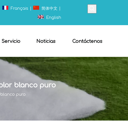
|
Français
|
简体中文
|
English
Servicio
Noticias
Contáctenos
olor blanco puro
 blanco puro
¿Cuál es la diferencia entre el fieltro punzonado y el algodón poliéster?
Compare el fieltro punzonado con el algodón polié