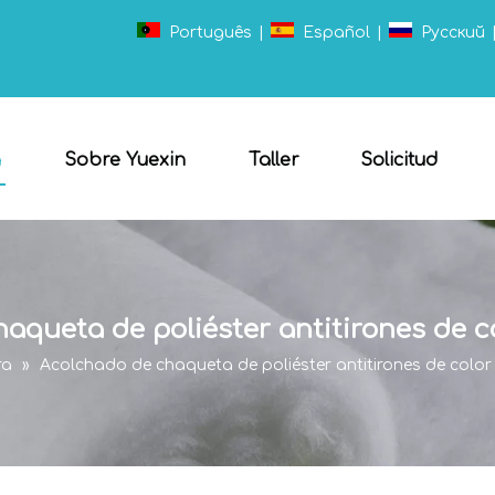
Português
|
Español
|
Pусский
a
Sobre Yuexin
Taller
Solicitud
aqueta de poliéster antitirones de c
ra
»
Acolchado de chaqueta de poliéster antitirones de color