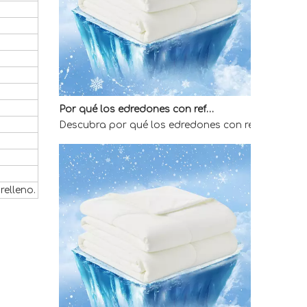
Por qué los edredones con refrigeración directa de fábrica son la mejor opción para quienes duermen calientes
Descubra por qué los edredones con refrigeración 
elleno.