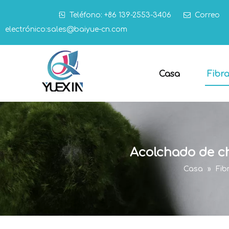

Teléfono: +86 139-2553-3406

Correo
electrónico:
sales@baiyue-cn.com
Casa
Fibr
Acolchado de ch
Casa
»
Fib