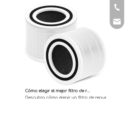
Tel: + 
E-mail:
Cómo elegir el mejor filtro de repuesto Core 300 para un aire interior más limpio
Descubra cómo elegir un filtro de repuesto compat