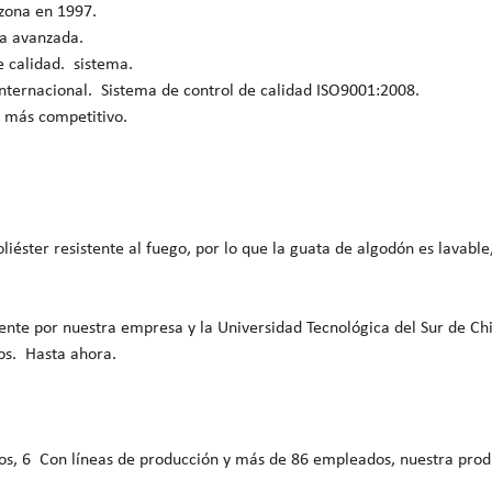
 zona en 1997.
ía avanzada.
e calidad. sistema.
nternacional. Sistema de control de calidad ISO9001:2008.
á más competitivo.
iéster resistente al fuego, por lo que la guata de algodón es lavable
nte por nuestra empresa y la Universidad Tecnológica del Sur de Ch
dos. Hasta ahora.
dos, 6 Con líneas de producción y más de 86 empleados, nuestra pro