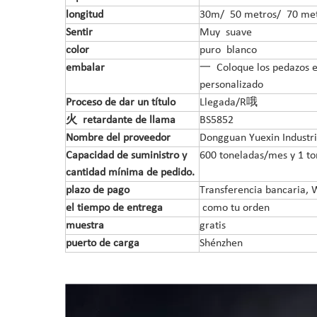
longitud
30m/
5
0 metros/
7
0 met
Sentir
Muy
suave
color
puro
blanco
embalar
一
Coloque los pedazos en
personalizado
Proceso de dar un título
Llegada/R
哦
火 retardante de llama
BS5852
Nombre del proveedor
Dongguan Yuexin Industria
Capacidad de suministro y
600 toneladas/mes y 1 t
cantidad mínima de pedido.
plazo de pago
Transferencia bancaria, 
el tiempo de entrega
como tu orden
muestra
gratis
puerto de carga
Shénzhen