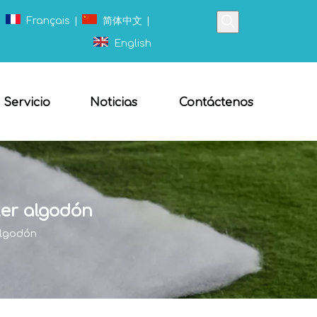
|
Français
|
简体中文
|
English
Servicio
Noticias
Contáctenos
ter algodón
algodón