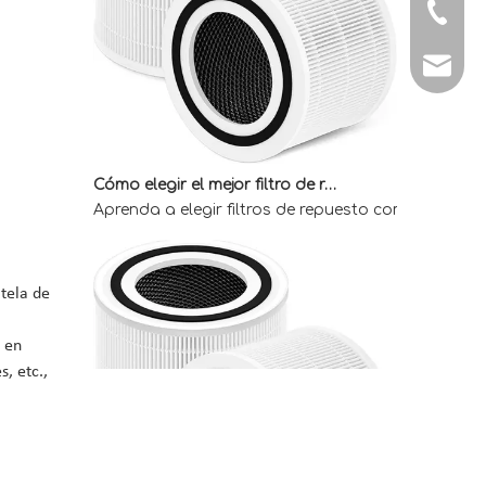
Tel: + 
E-mail:
Cómo elegir el mejor filtro de repuesto Core 300 para obtener aire interior limpio
Aprenda a elegir filtros de repuesto compatibles 
 tela de
 en
, etc.,