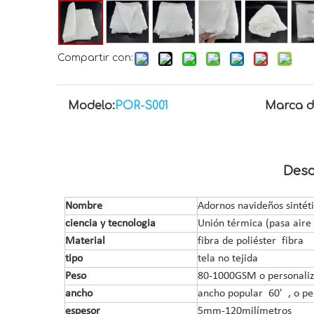
Compartir con:
Modelo:
POR-S001
Marca d
Desc
Nombre
Adornos navideños sintéti
ciencia y tecnologia
Unión térmica (pasa aire 
Material
fibra de poliéster
fibra
tipo
tela no tejida
Peso
80
-
1000
GSM o personali
ancho
ancho popular
60
' , o p
espesor
5mm-
120
milímetros