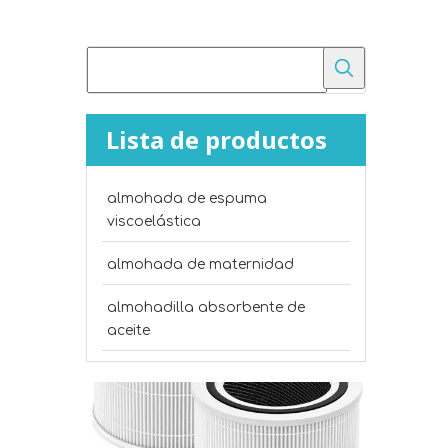
Lista de productos
¿Cuál es la diferencia entre el fieltro punzonado y el algodón poliéster?
almohada de espuma
Compare el fieltro punzonado con el algodón polié
viscoelástica
almohada de maternidad
almohadilla absorbente de
aceite