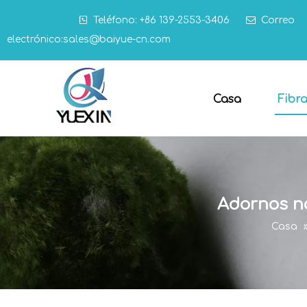

Teléfono: +86 139-2553-3406

Correo
electrónico:
sales@baiyue-cn.com
Casa
Fibr
Adornos na
Casa