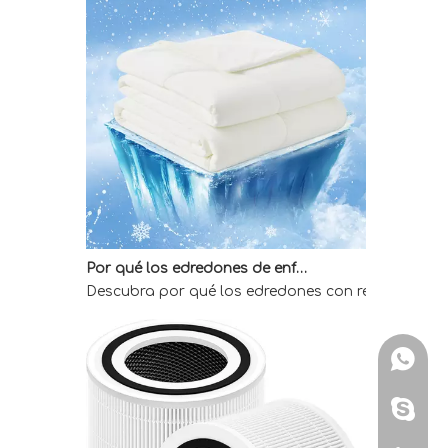
Por qué los edredones de enfriamiento directo de fábrica son la mejor opción para quienes duermen calientes
Descubra por qué los edredones con refrigeración 
WhatsA
Skype: 