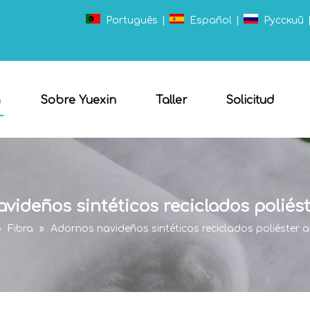
Português
|
Español
|
Pусский
a
Sobre Yuexin
Taller
Solicitud
videños sintéticos reciclados poliés
»
Fibra
»
Adornos navideños sintéticos reciclados poliéster 