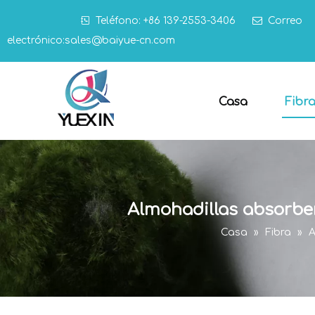

Teléfono: +86 139-2553-3406

Correo
electrónico:
sales@baiyue-cn.com
Casa
Fibr
Almohadillas absorben
Casa
»
Fibra
»
A