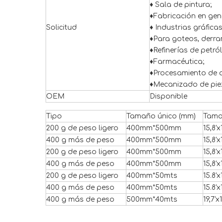
♦ Sala de pintura;
♦Fabricación en gene
Solicitud
♦ Industrias gráficas
♦Para goteos, derra
♦Refinerías de petr
♦Farmacéutica;
♦Procesamiento de a
♦Mecanizado de pie
OEM
Disponible
Tipo
Tamaño único (mm)
Tama
200 g de peso ligero
400mm*500mm
15,8'x
400 g más de peso
400mm*500mm
15,8'x
200 g de peso ligero
400mm*500mm
15,8'x
400 g más de peso
400mm*500mm
15,8'x
200 g de peso ligero
400mm*50mts
15.8'x
400 g más de peso
400mm*50mts
15.8'x
400 g más de peso
500mm*40mts
19,7'x