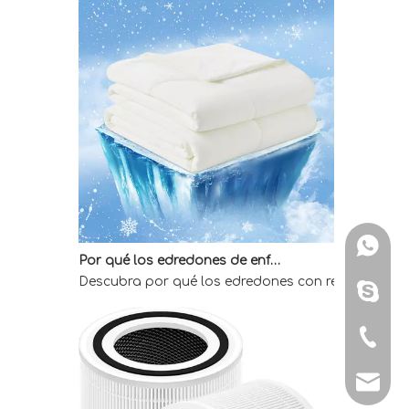
Por qué los edredones de enfriamiento directo de fábrica son la mejor opción para quienes duermen calientes
WhatsA
Descubra por qué los edredones con refrigeración 
Skype: 
Tel: + 
E-mail: