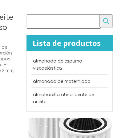
eite
so
Lista de productos
 de
orción
tipos
almohada de espuma
¿Cuál es la diferencia entre el fieltro punzonado y el algodón poliéster?
. El
viscoelástica
Compare el fieltro punzonado con el algodón polié
e 2 mm,
almohada de maternidad
almohadilla absorbente de
aceite