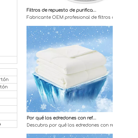
Filtros de repuesto de purificador de aire OEM para compradores mayoristas
Fabricante OEM profesional de filtros de reemplaz
rtón
rtón
Por qué los edredones con refrigeración directa de fábrica son la mejor opción para quienes duermen calientes
Descubra por qué los edredones con refrigeración 
a