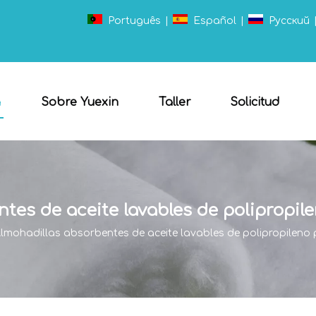
Português
|
Español
|
Pусский
a
Sobre Yuexin
Taller
Solicitud
tes de aceite lavables de polipropile
lmohadillas absorbentes de aceite lavables de polipropileno 