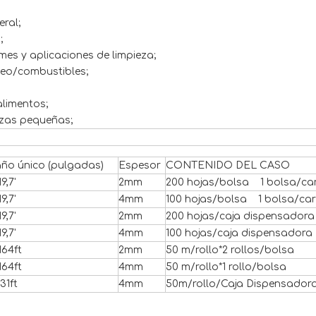
ral;
;
mes y aplicaciones de limpieza;
óleo/combustibles;
limentos;
zas pequeñas;
ño único (pulgadas)
Espesor
CONTENIDO DEL CASO
19,7'
2mm
200 hojas/bolsa 1 bolsa/ca
19,7'
4mm
100 hojas/bolsa 1 bolsa/ca
19,7'
2mm
200 hojas/caja dispensadora
19,7'
4mm
100 hojas/caja dispensadora
164ft
2mm
50 m/rollo*2 rollos/bolsa
164ft
4mm
50 m/rollo*1 rollo/bolsa
131ft
4mm
50m/rollo/Caja Dispensador