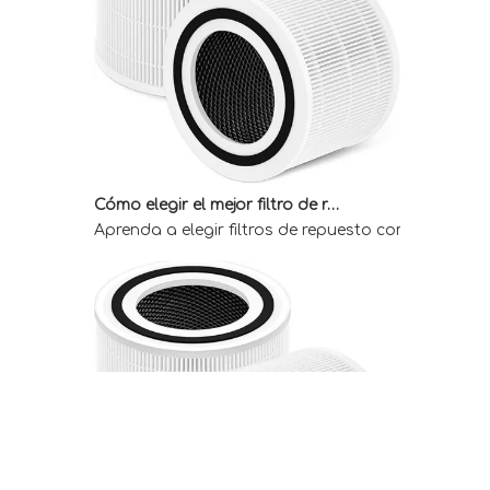
Cómo elegir el mejor filtro de repuesto Core 300 para obtener aire interior limpio
Aprenda a elegir filtros de repuesto compatibles 