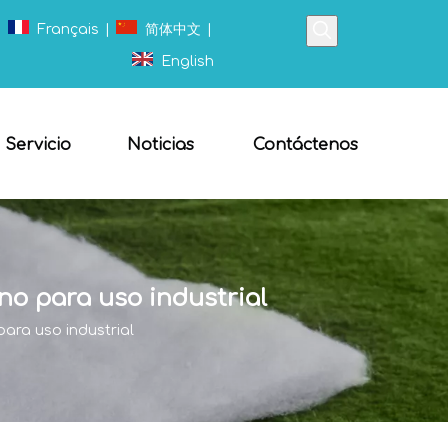
|
Français
|
简体中文
|
English
Servicio
Noticias
Contáctenos
no para uso industrial
para uso industrial