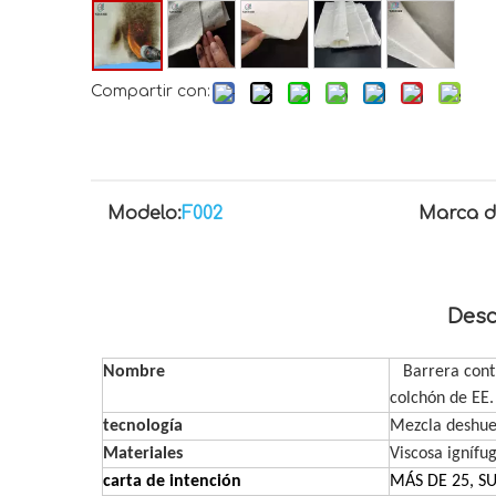
Compartir con:
Modelo:
F002
Marca d
Desc
Nombre
Barrera contra
colchón de EE.
tecnología
Mezcla deshues
Materiales
Viscosa ignífug
carta de intención
MÁS DE 25, S