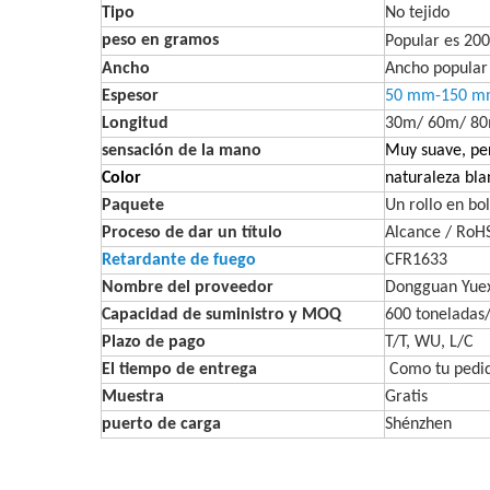
Tipo
No tejido
peso en gramos
Popular es 20
Ancho
Ancho popula
Espesor
50 mm-150 
Longitud
30m/ 60m/ 
sensación de la mano
Muy suave, per
Color
naturaleza bla
Paquete
Un rollo en bo
Proceso de dar un título
Alcance / RoH
Retardante de fuego
CFR1633
Nombre del proveedor
Dongguan Yuexi
Capacidad de suministro y MOQ
600 toneladas
Plazo de pago
T/T, WU, L/C
El tiempo de entrega
Como tu pedi
Muestra
Gratis
puerto de carga
Shénzhen