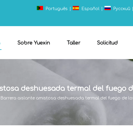
Português
|
Español
|
Pусский
a
Sobre Yuexin
Taller
Solicitud
istosa deshuesada termal del fuego d
Barrera aislante amistosa deshuesada termal del fuego de l