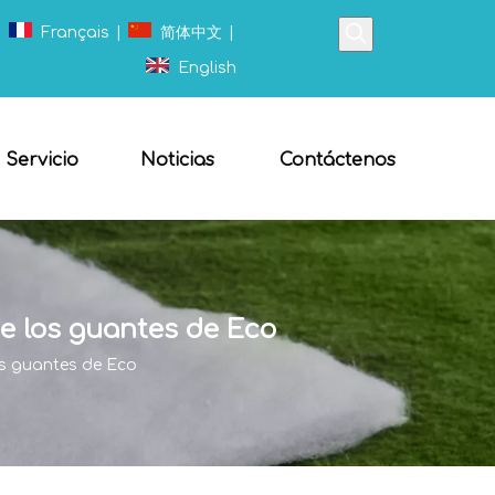
|
Français
|
简体中文
|
English
Servicio
Noticias
Contáctenos
e los guantes de Eco
os guantes de Eco