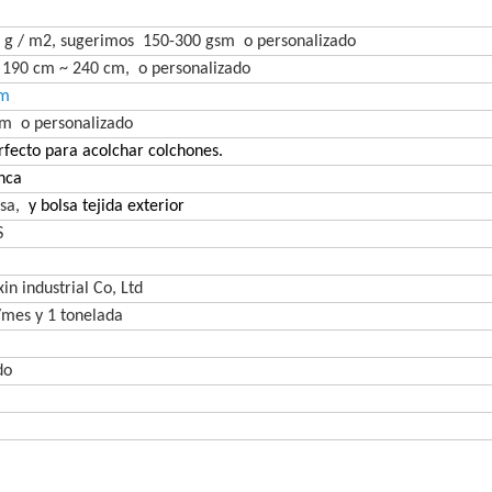
0 g / m2, sugerimos
150-300 gsm
o personalizado
r 190 cm ~ 240 cm,
o personalizado
mm
80m
o personalizado
fecto para acolchar colchones.
nca
lsa,
y bolsa tejida exterior
S
n industrial Co, Ltd
/mes y 1 tonelada
do