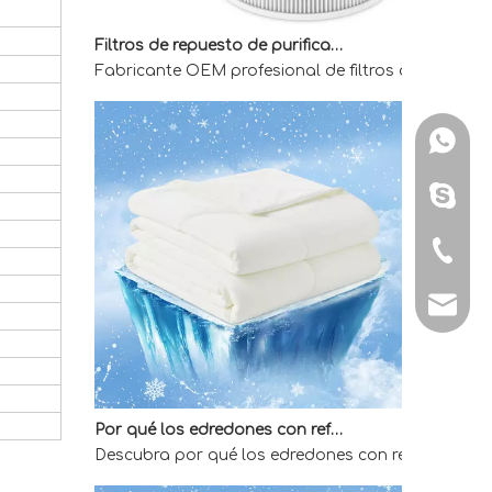
Filtros de repuesto de purificador de aire OEM para compradores mayoristas
Fabricante OEM profesional de filtros de reemplaz
WhatsA
Skype: 
Tel: + 
E-mail:
Por qué los edredones con refrigeración directa de fábrica son la mejor opción para quienes duermen calientes
Descubra por qué los edredones con refrigeración 