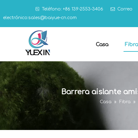

Teléfono: +86 139-2553-3406

Correo
electrónico:
sales@baiyue-cn.com
Casa
Fibr
Barrera aislante am
Casa
»
Fibra
»