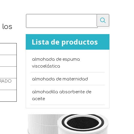
 los
Lista de productos
almohada de espuma
¿Cuál es la diferencia entre el fieltro punzonado y el algodón poliéster?
viscoelástica
Compare el fieltro punzonado con el algodón polié
almohada de maternidad
ORADO
almohadilla absorbente de
aceite