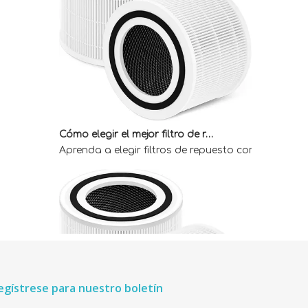
Cómo elegir el mejor filtro de repuesto Core 300 para obtener aire interior limpio
Aprenda a elegir filtros de repuesto compatibles 
egístrese para nuestro boletín