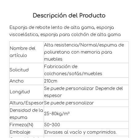
Descripción del Producto
Esponja de rebote lento de alta gama, esponja
viscoelástica, esponja para colchón de alta gama
Alta resistencia/Normal/espuma de
Nombre del
poliuretano con memoria para
artículo
muebles
Fabricación de
Solicitud
colchones/sofás/muebles
Ancho
210cm
Se puede personalizar Depende del
Longitud
espesor
Altura/Espesor
Se puede personalizar
Densidad de la
25~80kg/m³
espuma
Firmeza(N)
50~300
Embalaje
Envases al vacío y comprimidos.