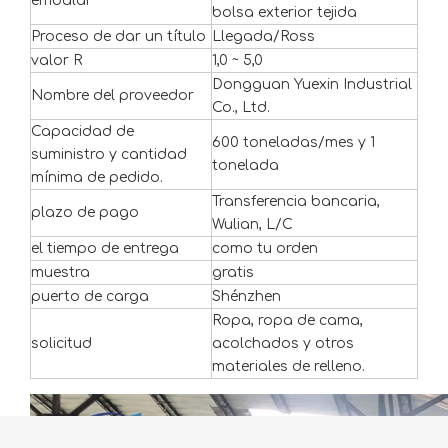
embalar
bolsa exterior tejida
Proceso de dar un título
Llegada/Ross
valor R
1,0 ~ 5,0
Dongguan Yuexin Industrial
Nombre del proveedor
Co., Ltd.
Capacidad de
600 toneladas/mes y 1
suministro y cantidad
tonelada
mínima de pedido.
Transferencia bancaria,
plazo de pago
Wulian, L/C
el tiempo de entrega
como tu orden
muestra
gratis
puerto de carga
Shénzhen
Ropa, ropa de cama,
solicitud
acolchados y otros
materiales de relleno.