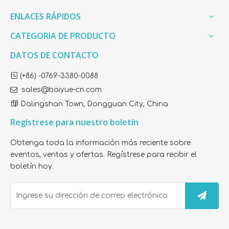
extractoras, grifos, purificadores de agua,
ENLACES RÁPIDOS
atención médica, compresores, cafeteras,
CATEGORIA DE PRODUCTO
purificadores de aire, tanques de agua,
bebederos directos, excavadoras ,
DATOS DE CONTACTO
ventiladores, centrífuga, sala de pintura,
rebanadora, filtro, acuario, etc.

(+86) -0769-3380-0088

sales@baiyue-cn.com

Dalingshan Town, Dongguan City, China
Regístrese para nuestro boletín
Obtenga toda la información más reciente sobre
eventos, ventas y ofertas. Regístrese para recibir el
boletín hoy.