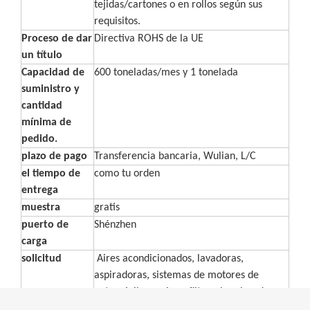
tejidas/cartones o en rollos según sus
requisitos.
Proceso de dar
Directiva ROHS de la UE
un título
Capacidad de
600 toneladas/mes y 1 tonelada
suministro y
cantidad
mínima de
pedido.
plazo de pago
Transferencia bancaria, Wulian, L/C
el tiempo de
como tu orden
entrega
muestra
gratis
puerto de
Shénzhen
carga
solicitud
Aires acondicionados, lavadoras,
aspiradoras, sistemas de motores de
automóviles, azúcar, filtros, bombas de
agua, tanques de combustible, campanas