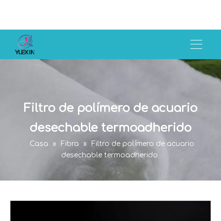
Filtro de polímero de acuario
desechable termoadherido
Casa
»
Fibra
»
Filtro de polímero de acuario
desechable termoadherido