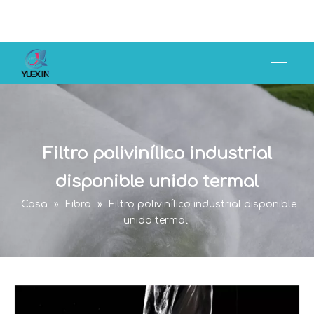
Filtro polivinílico industrial
disponible unido termal
Casa
»
Fibra
»
Filtro polivinílico industrial disponible
unido termal