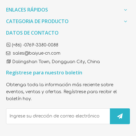
de plástico/bolsa tejida/cartón
Embalaje
ENLACES RÁPIDOS
según su petición.
CATEGORIA DE PRODUCTO
DATOS DE CONTACTO

(+86) -0769-3380-0088

sales@baiyue-cn.com

Dalingshan Town, Dongguan City, China
Regístrese para nuestro boletín
Obtenga toda la información más reciente sobre
eventos, ventas y ofertas. Regístrese para recibir el
boletín hoy.