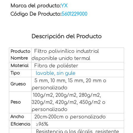
Marca del producto:
YX
Código De Producto:
5601229000
Descripción del Producto
Filtro polivinílico industrial
Producto
disponible unido termal
Nombre
Fibra de poliéster
Material
lavable, sin gule
Tipo
5 mm, 10 mm, 15 mm, 20 mm o
Grueso
personalizado
1
00g/m2,
200g/m2, 280g/m2,
320g/m2, 420g/m2, 450g/m2 o
Peso
personalizado
20cm-200cm o personalizado
Ancho
≥96%
Eficiencia
Resistencia a los álcalis, resistente