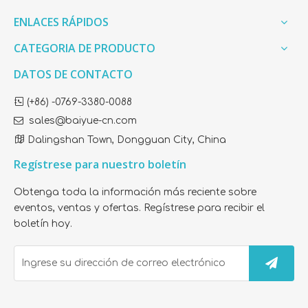
ENLACES RÁPIDOS
CATEGORIA DE PRODUCTO
DATOS DE CONTACTO
¿Cuál es la diferencia entre el fieltro punzonado y el algodón poliéster?
Compare el fieltro punzonado con el algodón poliéster. Obt
Lista de productos

(+86) -0769-3380-0088

sales@baiyue-cn.com

Dalingshan Town, Dongguan City, China
Regístrese para nuestro boletín
Obtenga toda la información más reciente sobre
eventos, ventas y ofertas. Regístrese para recibir el
boletín hoy.