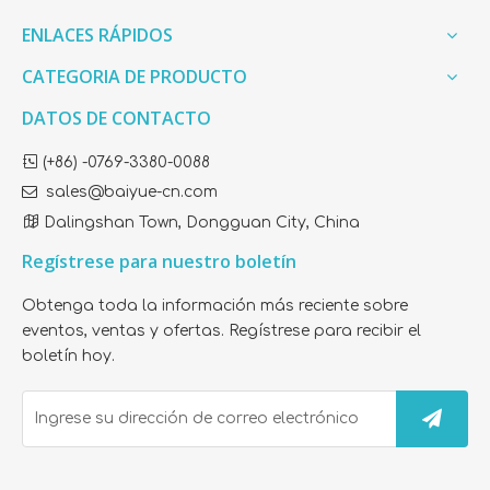
Tela
Algodón o poliéster o no tejido
ENLACES RÁPIDOS
CATEGORIA DE PRODUCTO
Plumón de pato o ganso y Pluma o microfibra (según lo
Relleno
solicite)
DATOS DE CONTACTO

(+86) -0769-3380-0088
Peso
200 - 1600g / ordenador personal

sales@baiyue-cn.com

Dalingshan Town, Dongguan City, China
Tamaño
Según su solicitud
Regístrese para nuestro boletín
Obtenga toda la información más reciente sobre
Color
Blanco; color de tono (según lo solicite)
eventos, ventas y ofertas. Regístrese para recibir el
boletín hoy.
Estándar
Estados Unidos, Canadá, Europa, Australia, Japón, China
Pago
T/T O L/C