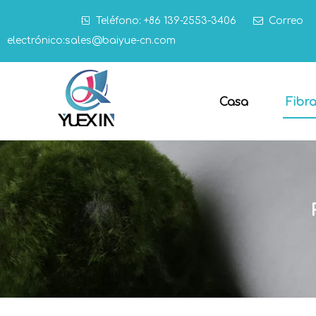

Teléfono: +86 139-2553-3406

Correo
electrónico:
sales@baiyue-cn.com
Casa
Fibr