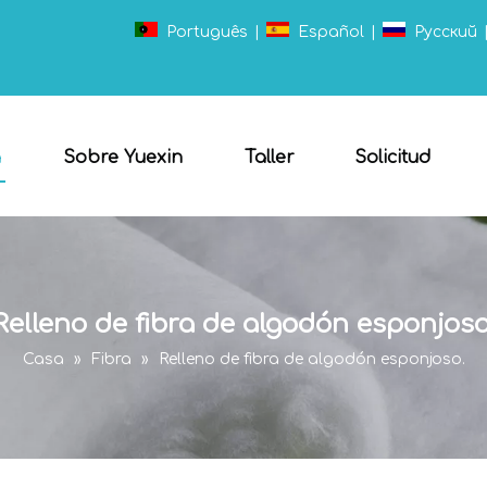
Português
|
Español
|
Pусский
a
Sobre Yuexin
Taller
Solicitud
Relleno de fibra de algodón esponjoso
Casa
»
Fibra
»
Relleno de fibra de algodón esponjoso.