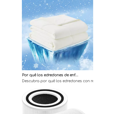
Por qué los edredones de enfriamiento directo de fábrica son la mejor opción para quienes duermen calientes
Descubra por qué los edredones con refrigeración 