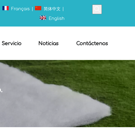
|
Français
|
简体中文
|
English
Servicio
Noticias
Contáctenos
.