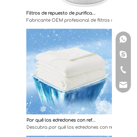
Filtros de repuesto de purificador de aire OEM para compradores mayoristas
Fabricante OEM profesional de filtros de reemplaz
WhatsA
Skype: 
Tel: + 
E-mail:
Por qué los edredones con refrigeración directa de fábrica son la mejor opción para quienes duermen calientes
Descubra por qué los edredones con refrigeración 