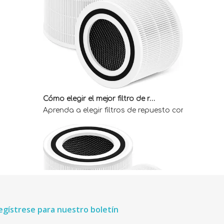
Cómo elegir el mejor filtro de repuesto Core 300 para obtener aire interior limpio
Aprenda a elegir filtros de repuesto compatibles 
egístrese para nuestro boletín