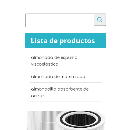
Lista de productos
almohada de espuma
viscoelástica
¿Cuál es la diferencia entre el fieltro punzonado y el algodón poliéster?
Compare el fieltro punzonado con el algodón polié
almohada de maternidad
almohadilla absorbente de
aceite