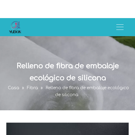
Relleno de fibra de embalaje
ecológico de silicona
Casa
»
Fibra
»
Relleno de fibra de embalaje ecológico
de silicona