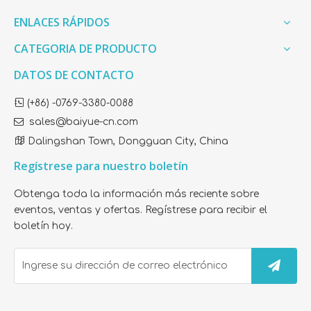
ENLACES RÁPIDOS
Anterior:
CATEGORIA DE PRODUCTO
DATOS DE CONTACTO
Siguiente:

(+86) -0769-3380-0088

Relleno de fibra ecológico
sales@baiyue-cn.com

Dalingshan Town, Dongguan City, China
Relleno de fibra de silicona ecológico
Regístrese para nuestro boletín
Envases rellenos de fibra respetuosos con el medio
ambiente
Obtenga toda la información más reciente sobre
eventos, ventas y ofertas. Regístrese para recibir el
Embalaje de relleno de fibra de silicona respetuoso
boletín hoy.
con el medio ambiente.
Relleno de fibra para embalaje
Relleno de fibra de silicona encapsulada
Relleno de fibra de sílice