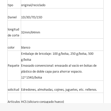
tipo
original/reciclado
Daniel
1D/3D/7D/15D
longitud
32mm/64mm
de corte
color
blanco
Embalaje de bricolaje: 100 g/bolsa, 250 g/bolsa, 500
g/bolsa
Paquete
Envasado convencional: envasado al vacío en bolsas de
plástico de doble capa para ahorrar espacio.
12~15KG/bolsa
solicitud
Edredones, almohadas, cojines, juguetes, etc. rellenos.
Artículos
HCS (siliciuro conjugado hueco)
regulares
HCNS (hueco conjugado no siliconado)