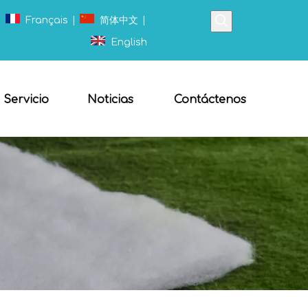
|
Français
|
简体中文
|
English
Servicio
Noticias
Contáctenos