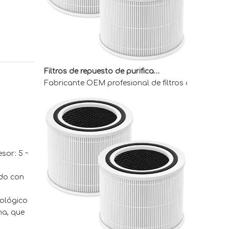
Filtros de repuesto de purificador de aire OEM para compradores mayoristas
Fabricante OEM profesional de filtros de reemplaz
sor: 5 ~
do con
ológico
na, que