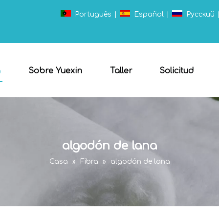
Português
|
Español
|
Pусский
a
Sobre Yuexin
Taller
Solicitud
algodón de lana
Casa
»
Fibra
»
algodón de lana