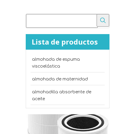
Lista de productos
almohada de espuma
¿Cuál es la diferencia entre el fieltro punzonado y el algodón poliéster?
viscoelástica
Compare el fieltro punzonado con el algodón polié
almohada de maternidad
almohadilla absorbente de
aceite