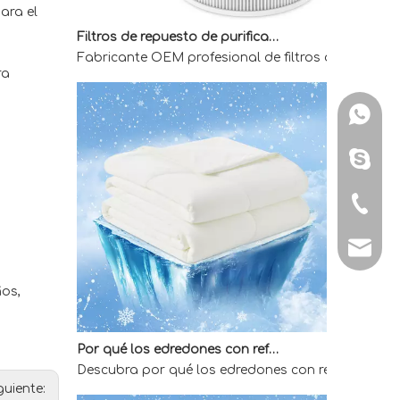
ara el
Filtros de repuesto de purificador de aire OEM para compradores mayoristas
Fabricante OEM profesional de filtros de reemplaz
ra
WhatsA
Skype: 
Tel: + 
E-mail:
ños,
Por qué los edredones con refrigeración directa de fábrica son la mejor opción para quienes duermen calientes
Descubra por qué los edredones con refrigeración 
guiente: