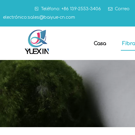

Teléfono: +86 139-2553-3406

Correo
electrónico:
sales@baiyue-cn.com
Casa
Fibr