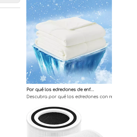
Por qué los edredones de enfriamiento directo de fábrica son la mejor opción para quienes duermen calientes
Descubra por qué los edredones con refrigeración 