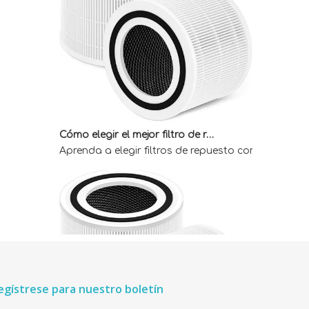
Cómo elegir el mejor filtro de repuesto Core 300 para obtener aire interior limpio
Aprenda a elegir filtros de repuesto compatibles 
egístrese para nuestro boletín