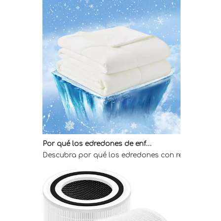
Por qué los edredones de enfriamiento directo de fábrica son la mejor opción para quienes duermen calientes
Descubra por qué los edredones con refrigeración 