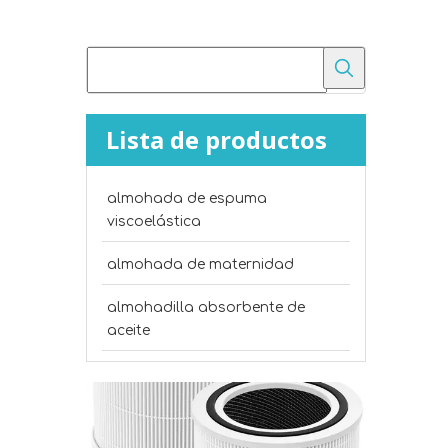
Lista de productos
almohada de espuma
¿Cómo se eligen los materiales básicos para la producción de muebles y ropa de cama?
viscoelástica
Optimice la producción de muebles y ropa de cam
almohada de maternidad
almohadilla absorbente de
aceite