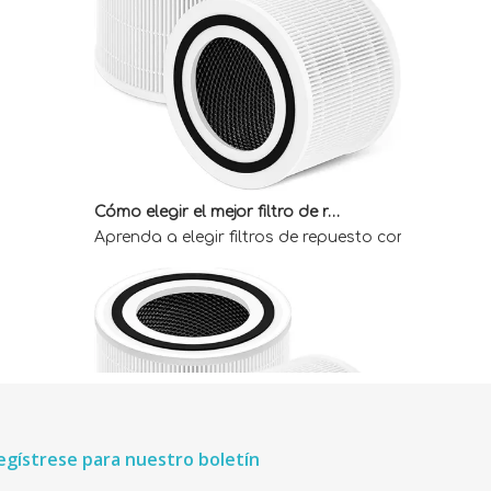
Cómo elegir el mejor filtro de repuesto Core 300 para obtener aire interior limpio
Aprenda a elegir filtros de repuesto compatibles 
egístrese para nuestro boletín