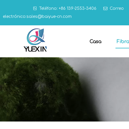

Teléfono: +86 139-2553-3406

Correo
electrónico:
sales@baiyue-cn.com
Casa
Fibr