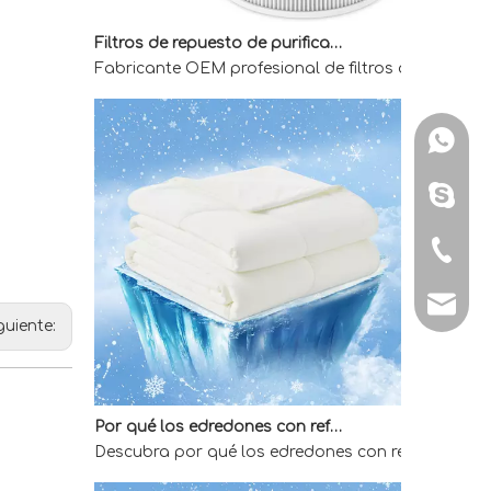
Filtros de repuesto de purificador de aire OEM para compradores mayoristas
Fabricante OEM profesional de filtros de reemplaz
WhatsA
Skype: 
Tel: + 
E-mail:
guiente:
Por qué los edredones con refrigeración directa de fábrica son la mejor opción para quienes duermen calientes
Descubra por qué los edredones con refrigeración 