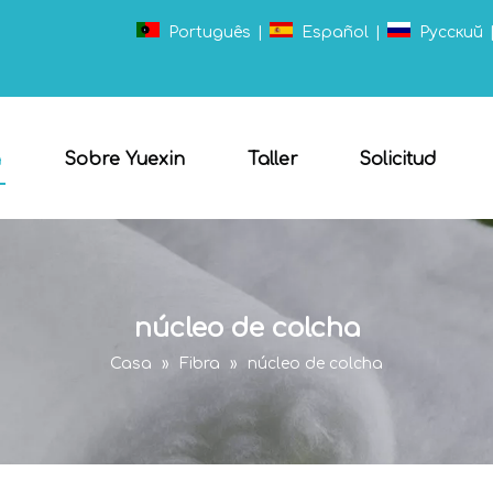
Português
|
Español
|
Pусский
a
Sobre Yuexin
Taller
Solicitud
núcleo de colcha
Casa
»
Fibra
»
núcleo de colcha