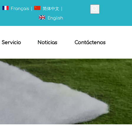
|
Français
|
简体中文
|
English
Servicio
Noticias
Contáctenos